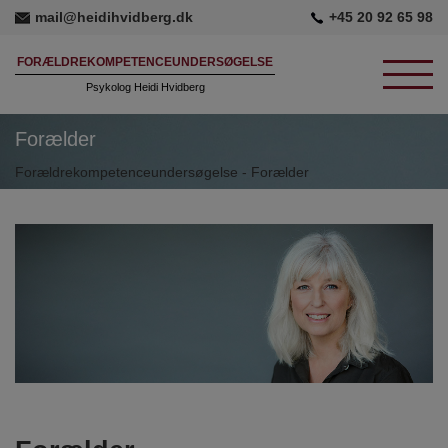
mail@heidihvidberg.dk
+45 20 92 65 98
FORÆLDREKOMPETENCEUNDERSØGELSE
Psykolog Heidi Hvidberg
FORÆLDREKOMPETENCEUNDERSØGELSER
Forælder
Forældrekompetenceundersøgelse
-
Forælder
Prognosevurdering
Tilknytningsundersøgelser
FORÆLDER
KONTAKT