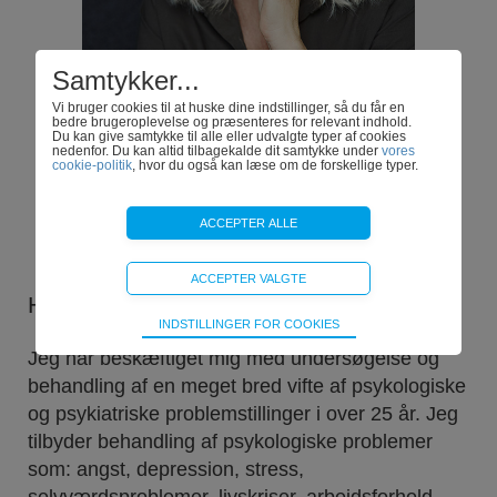
Samtykker...
Vi bruger cookies til at huske dine indstillinger, så du får en
bedre brugeroplevelse og præsenteres for relevant indhold.
Du kan give samtykke til alle eller udvalgte typer af cookies
nedenfor. Du kan altid tilbagekalde dit samtykke under
vores
cookie-politik
, hvor du også kan læse om de forskellige typer.
Hvem er Heidi Hvidberg?
Teknisk
INDSTILLINGER FOR COOKIES
Bliver brugt til at opretholde driften af websitet, uden disse vil
funktionalitet på websitet ikke fungere.
Jeg har beskæftiget mig med undersøgelse og
behandling af en meget bred vifte af psykologiske
og psykiatriske problemstillinger i over 25 år. Jeg
tilbyder behandling af psykologiske problemer
som: angst, depression, stress,