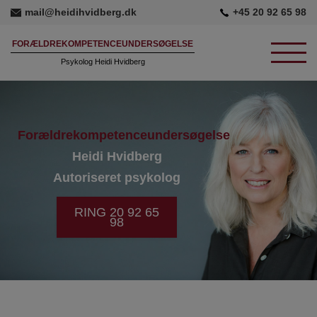
mail@heidihvidberg.dk
+45 20 92 65 98
FORÆLDREKOMPETENCEUNDERSØGELSE
Psykolog Heidi Hvidberg
FORÆLDREKOMPETENCEUNDERSØGELSER
Prognosevurdering
Forældrekompetenceundersøgelse
Heidi Hvidberg
Tilknytningsundersøgelser
Autoriseret psykolog
FORÆLDER
RING 20 92 65
KONTAKT
98