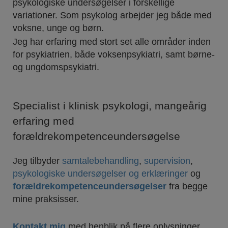
psykologiske undersøgelser i forskellige
variationer. Som psykolog arbejder jeg både med
voksne, unge og børn.
Jeg har erfaring med stort set alle områder inden
for psykiatrien, både voksenpsykiatri, samt børne-
og ungdomspsykiatri.
Specialist i klinisk psykologi, mangeårig
erfaring med
forældrekompetenceundersøgelse
Jeg tilbyder
samtalebehandling
,
supervision
,
psykologiske undersøgelser og erklæringer
og
forældrekompetenceundersøgelser
fra begge
mine praksisser.
Kontakt mig
med henblik på flere oplysninger.